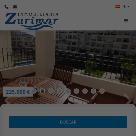
€
225.000 €
1
2
3
4
5
6
7
8
9
BUSCAR