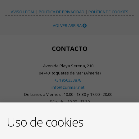
AVISO LEGAL
|
POLÍTICA DE PRIVACIDAD
|
POLÍTICA DE COOKIES
VOLVER ARRIBA
CONTACTO
Avenida Playa Serena, 210
04740 Roquetas de Mar (Almería)
+34 950333878
info@zurimar.net
De Lunes a Viernes : 10:00 - 13:30 y 17:00 - 20:00
Sábado : 10:00 - 13:30
Uso de cookies