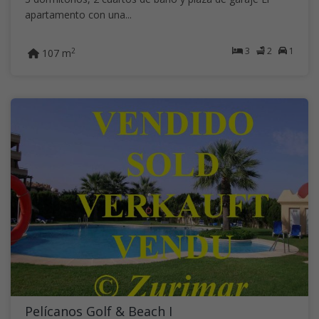
apartamento con una...
3
2
1
2
107 m
Pelícanos Golf & Beach I