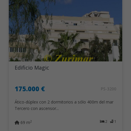
Edificio Magic
175.000 €
PS-3200
Ático-dúplex con 2 dormitorios a sólo 400m del mar
Tercero con ascensor...
2
1
2
69 m