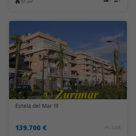
1
1
2
51 m
Estela del Mar III
139.700 €
PS-3208