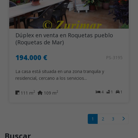
Dúplex en venta en Roquetas pueblo
(Roquetas de Mar)
194.000 €
PS-3195
La casa está situada en una zona tranquila y
residencial, cercano a los servicios...
4
1
1
2
2
111 m
109 m
1
2
3
Buscar