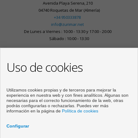
Avenida Playa Serena, 210
04740 Roquetas de Mar (Almería)
+34 950333878
info@zurimar.net
De Lunes a Viernes : 10:00 - 13:30 y 17:00 - 20:00
Sábado : 10:00 - 13:30
Uso de cookies
Utilizamos cookies propias y de terceros para mejorar la
experiencia en nuestra web y con fines analíticos. Algunas son
necesarias para el correcto funcionamiento de la web, otras
podrás configurarlas o rechazarlas. Puedes ver más
información en la página de
Política de cookies
Pisos y casas en venta en Roquetas de Mar
Configurar