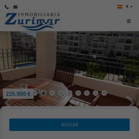
€
225.000 €
1
2
3
4
5
6
7
8
9
BUSCAR