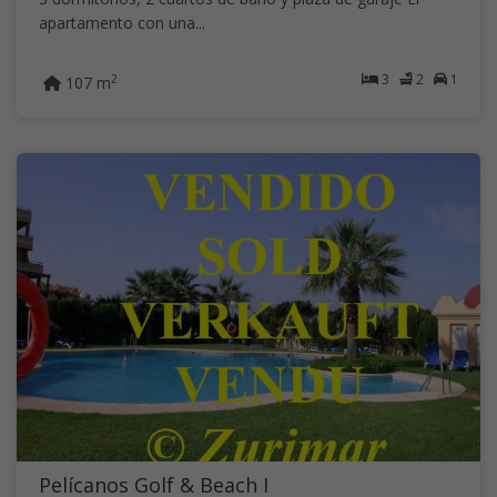
apartamento con una...
3
2
1
2
107 m
Pelícanos Golf & Beach I