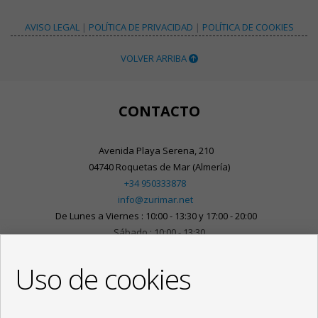
AVISO LEGAL
|
POLÍTICA DE PRIVACIDAD
|
POLÍTICA DE COOKIES
VOLVER ARRIBA
CONTACTO
Avenida Playa Serena, 210
04740 Roquetas de Mar (Almería)
+34 950333878
info@zurimar.net
De Lunes a Viernes : 10:00 - 13:30 y 17:00 - 20:00
Sábado : 10:00 - 13:30
Uso de cookies