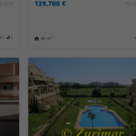
139.700 €
S-3213
PS-3
1
1
2
40 m