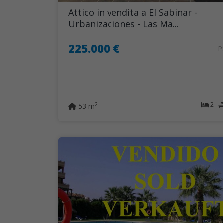
Attico in vendita a El Sabinar -
Urbanizaciones - Las Ma...
225.000 €
P
2
2
53 m