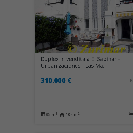
Duplex in vendita a El Sabinar -
Urbanizaciones - Las Ma...
310.000 €
P
2
2
85 m
104 m