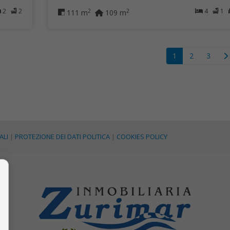
2
2
4
1
2
2
111 m
109 m
1
2
3
ALI
|
PROTEZIONE DEI DATI POLITICA
|
COOKIES POLICY