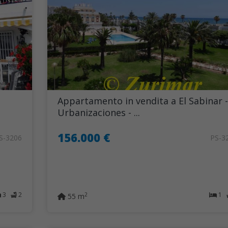
Appartamento in vendita a El Sabinar -
Urbanizaciones - ...
156.000 €
S-3206
PS-3
3
2
1
2
55 m