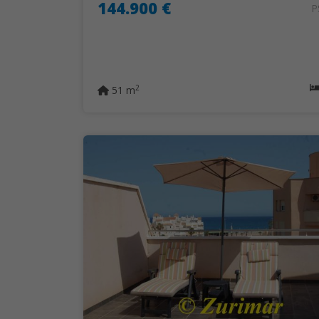
144.900 €
P
2
51 m