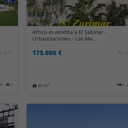
Attico in vendita a El Sabinar -
Urbanizaciones - Las Ma...
175.000 €
S-3211
PS-3
1
1
2
2
69 m