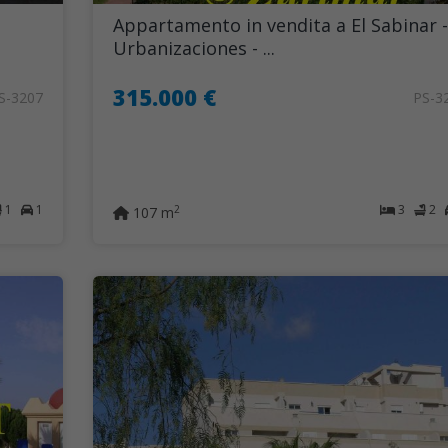
Appartamento in vendita a El Sabinar -
Urbanizaciones - ...
315.000 €
S-3207
PS-3
1
1
3
2
2
107 m