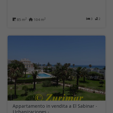
3
2
2
2
85 m
104 m
Appartamento in vendita a El Sabinar -
Urbanizaciones - ...