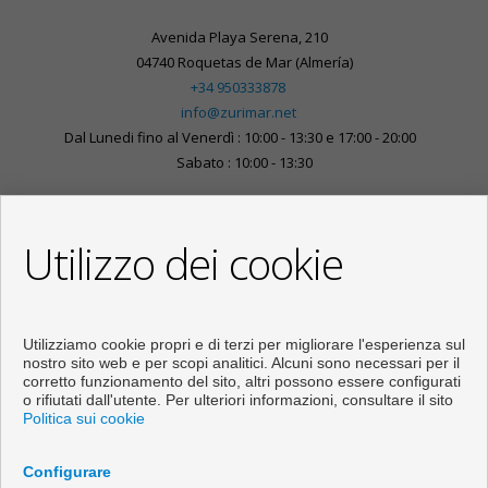
Avenida Playa Serena, 210
04740 Roquetas de Mar (Almería)
+34 950333878
info@zurimar.net
Dal Lunedi fino al Venerdì : 10:00 - 13:30 e 17:00 - 20:00
Sabato : 10:00 - 13:30
Utilizzo dei cookie
Utilizziamo cookie propri e di terzi per migliorare l'esperienza sul
nostro sito web e per scopi analitici. Alcuni sono necessari per il
corretto funzionamento del sito, altri possono essere configurati
o rifiutati dall'utente. Per ulteriori informazioni, consultare il sito
Politica sui cookie
Pisi e case in vendita a Roquetas de Mar
Configurare