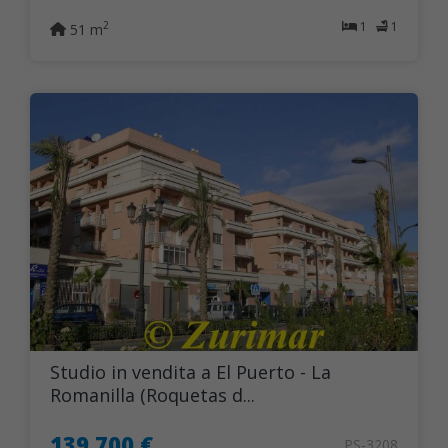
1
1
2
51 m
Studio in vendita a El Puerto - La
Romanilla (Roquetas d...
139.700 €
PS-3208