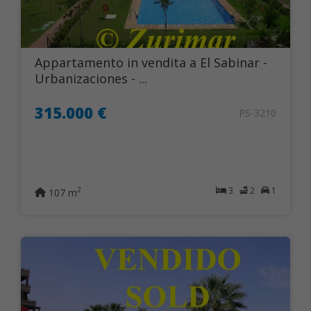
Appartamento in vendita a El Sabinar -
Urbanizaciones - ...
315.000 €
PS-3210
3
2
1
2
107 m