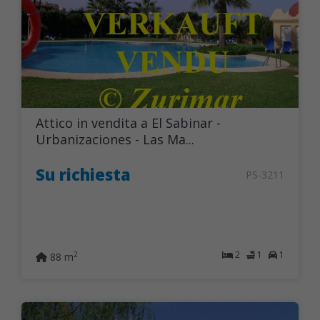
Attico in vendita a El Sabinar -
Urbanizaciones - Las Ma...
Su richiesta
PS-3211
2
1
1
2
88 m