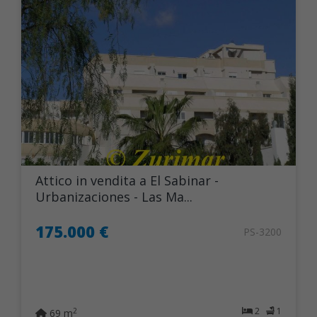
Attico in vendita a El Sabinar -
Urbanizaciones - Las Ma...
175.000 €
PS-3200
2
1
2
69 m