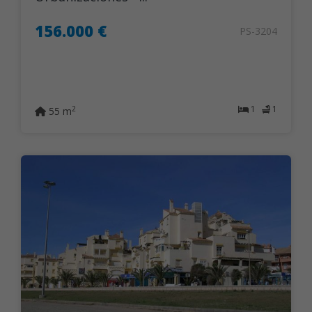
156.000 €
PS-3204
1
1
2
55 m