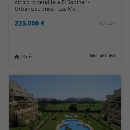
Attico in vendita a El Sabinar -
Urbanizaciones - Las Ma...
225.000 €
PS-3207
2
1
1
2
53 m