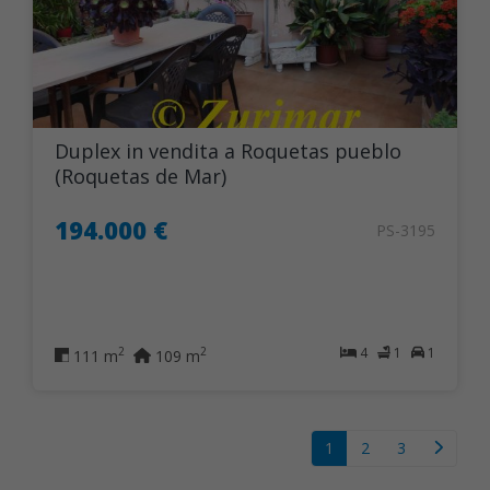
Duplex in vendita a Roquetas pueblo
(Roquetas de Mar)
194.000 €
PS-3195
4
1
1
2
2
111 m
109 m
1
2
3