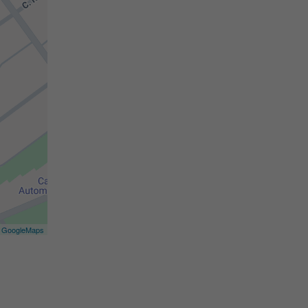
©
GoogleMaps