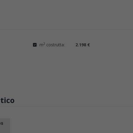
2
m
costrutta:
2.198 €
tico
es