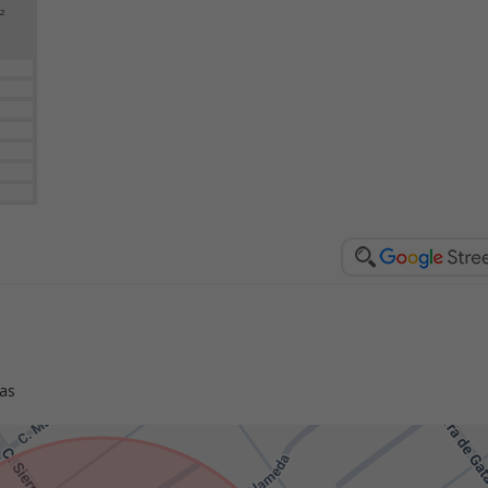
2
tas