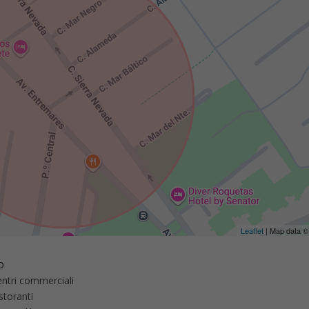
Leaflet
| Map data 
o
ntri commerciali
storanti