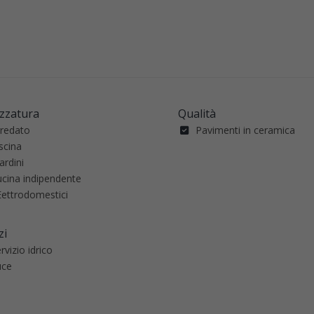
ezzatura
Qualità
rredato
Pavimenti in ceramica
scina
ardini
ucina indipendente
Eettrodomestici
zi
rvizio idrico
uce