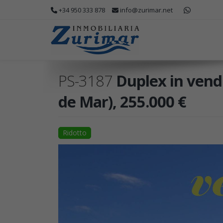
+34 950 333 878
info@zurimar.net
PS-3187
Duplex in vendi
de Mar), 255.000 €
Ridotto