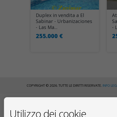
Duplex in vendita a El
At
Sabinar - Urbanizaciones
Sa
- Las Ma...
- 
255.000 €
2
COPYRIGHT © 2026. TUTTE LE DIRITTI RISERVATE.
INFO LEG
CONTATTARE
Utilizzo dei cookie