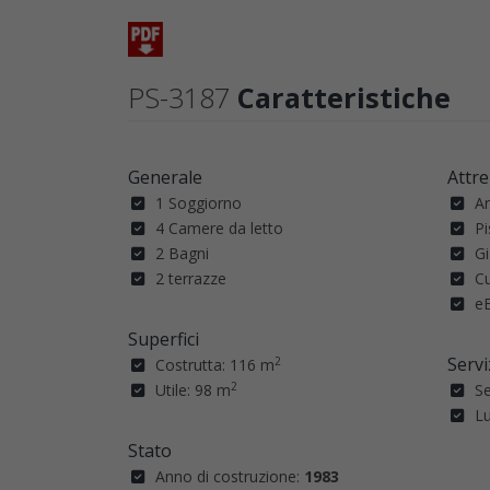
PS-3187
Caratteristiche
Generale
Attr
1 Soggiorno
A
4 Camere da letto
Pi
2 Bagni
Gi
2 terrazze
C
e
Superfici
Servi
2
Costrutta: 116 m
2
Utile: 98 m
Se
L
Stato
Anno di costruzione:
1983