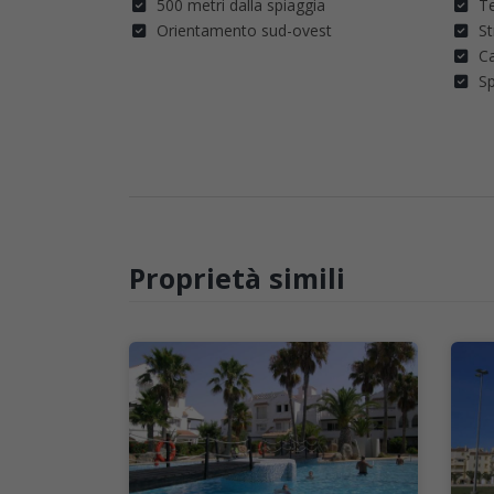
500 metri dalla spiaggia
T
Orientamento sud-ovest
St
C
Sp
Proprietà simili