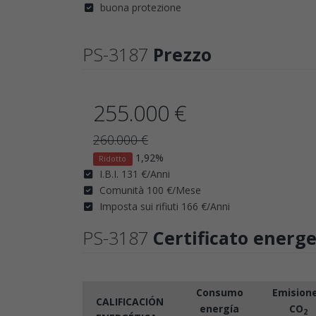
buona protezione
PS-3187
Prezzo
255.000 €
260.000 €
1,92%
Ridotto
I.B.I. 131 €/Anni
Comunità 100 €/Mese
Imposta sui rifiuti 166 €/Anni
PS-3187
Certificato energe
Consumo
Emision
CALIFICACIÓN
energía
CO
2