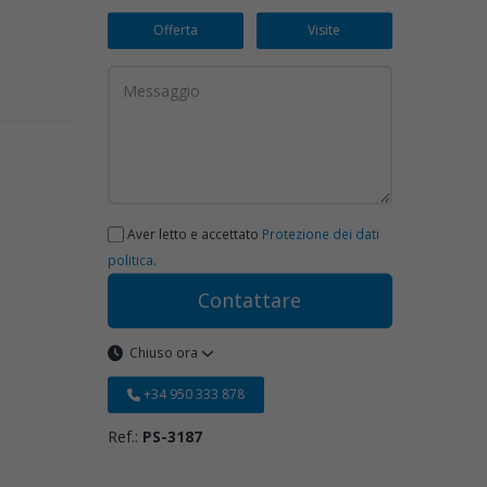
Offerta
Visite
Aver letto e accettato
Protezione dei dati
politica
.
Contattare
Chiuso ora
+34 950 333 878
Ref.:
PS-3187