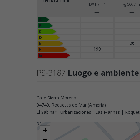
ENERGÉTICA
2
kW h / m
kg CO
/ m
2
año
año
A
B
C
D
36
E
199
F
G
PS-3187
Luogo e ambiente
Calle Sierra Morena.
04740, Roquetas de Mar (Almería)
El Sabinar - Urbanizaciones - Las Marinas | Roque
+
−